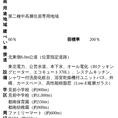
画
用
途
第二種中高層住居専用地域
地
域
建
ぺ
60％
容積率
200％
い
率
接
北東側6.0m公道（位置指定道路）
道
東北電力、公営水道、本下水、オール電化（IHクッキン
設
グヒーター、エコキュート370L）、システムキッチン、
備
シャワー付洗面化粧台、浴室乾燥機付ユニットバス、外
構、カースペース、高性能樹脂窓（Low-E複層ガラス）
学
見前小学校（約900m）
区
見前中学校（約1,000m）
都南保育園（約550m）
都南幼稚園（約900m）
周
ファミリーマート（約600m）