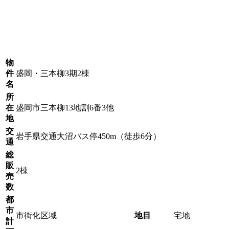
物
件
盛岡・三本柳3期2棟
名
所
在
盛岡市三本柳13地割6番3他
地
交
岩手県交通大沼バス停450m（徒歩6分）
通
総
販
2棟
売
数
都
市
市街化区域
地目
宅地
計