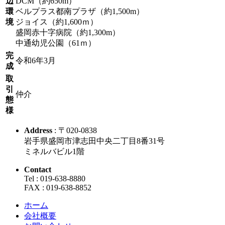
辺
DCM（約650m）
環
ベルプラス都南プラザ（約1,500m）
境
ジョイス（約1,600ｍ）
盛岡赤十字病院（約1,300m）
中通幼児公園（61ｍ）
完
令和6年3月
成
取
引
仲介
態
様
Address
: 〒020-0838
岩手県盛岡市津志田中央二丁目8番31号
ミネルバビル1階
Contact
Tel : 019-638-8880
FAX : 019-638-8852
ホーム
会社概要