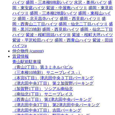
ハイツ
盛岡・三本柳9地割ハイツ
水沢・奥州ハイツ
盛
岡・東安庭ハイツ
紫波・中屋敷ハイツⅡ
盛岡・東見前
ハイツⅡ
盛岡・三本柳2地割ハイツ
盛岡・東桜山ハイ
ツ
盛岡・北天昌寺ハイツ
盛岡・西見前ハイツⅡ
盛
岡・西青山二丁目ハイツ
盛岡・仙北二丁目ハイツⅡ
盛
岡・黒川23地割
盛岡・西見前ハイツ
盛岡・仙北二丁目
ハイツ
紫波・桜町田頭ハイツⅢ
紫波・桜町大坪ハイツ
紫波・平沢松田ハイツ
盛岡・西青山ハイツ
紫波・田頭
ハイツα
仲介物件
(current)
賃貸情報
青山駅前駐車場
（青山2丁目）
第３ミネルバビル
（三本柳10地割）
サニープレイス -ｉ
（本宮6丁目）
津志田中央３丁目パーキング
（津志田中央3丁目）
第２加賀野パーキング
（加賀野1丁目）
ソシアル南仙北
（南仙北1丁目）
サニープレイス
（西青山1丁目）
第1津志田中央パーキング
（津志田中央3丁目）
第2津志田中央パーキング
（津志田中央3丁目）
吉田パーキング