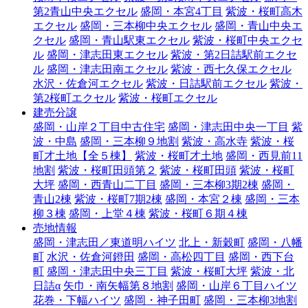
第2青山中央エクセル
盛岡・本宮4丁目
紫波・桜町高木
エクセル
盛岡・三本柳中央エクセル
盛岡・青山中央エ
クセル
盛岡・青山駅東エクセル
紫波・桜町中央エクセ
ル
盛岡・津志田東エクセル
紫波・第2日詰駅前エクセ
ル
盛岡・津志田南エクセル
紫波・西七久保エクセル
水沢・佐倉河エクセル
紫波・日詰駅前エクセル
紫波・
第2桜町エクセル
紫波・桜町エクセル
建売分譲
盛岡・山岸２丁目中古住宅
盛岡・津志田中央一丁目
紫
波・中島
盛岡・三本柳９地割
紫波・高水寺
紫波・桜
町才土地【全５棟】
紫波・桜町才土地
盛岡・西見前11
地割
紫波・桜町田頭第２
紫波・桜町田頭
紫波・桜町
大坪
盛岡・西青山二丁目
盛岡・三本柳3期2棟
盛岡・
青山2棟
紫波・桜町7期2棟
盛岡・本宮２棟
盛岡・三本
柳３棟
盛岡・上堂４棟
紫波・桜町６期４棟
売地情報
盛岡・津志田／東道明ハイツ
北上・新穀町
盛岡・八幡
町
水沢・佐倉河鐙田
盛岡・高松四丁目
盛岡・西下台
町
盛岡・津志田中央三丁目
紫波・桜町大坪
紫波・北
日詰α
矢巾・南矢幅第８地割
盛岡・山岸６丁目ハイツ
花巻・下幅ハイツ
盛岡・神子田町
盛岡・三本柳3地割