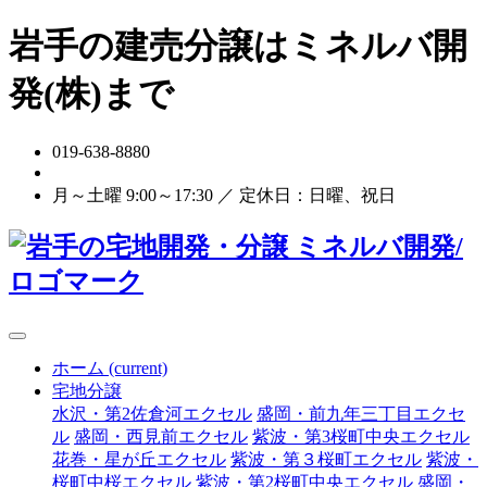
岩手の建売分譲はミネルバ開
発(株)まで
019-638-8880
お問い合わせ
月～土曜 9:00～17:30 ／ 定休日：日曜、祝日
ホーム
(current)
宅地分譲
水沢・第2佐倉河エクセル
盛岡・前九年三丁目エクセ
ル
盛岡・西見前エクセル
紫波・第3桜町中央エクセル
花巻・星が丘エクセル
紫波・第３桜町エクセル
紫波・
桜町中桜エクセル
紫波・第2桜町中央エクセル
盛岡・