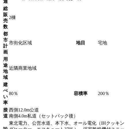
通
総
販
2棟
売
数
都
市
市街化区域
地目
宅地
計
画
用
途
近隣商業地域
地
域
建
ぺ
80％
容積率
200％
い
率
接
西側12.0m公道
道
南側4.0m私道（セットバック後）
東北電力、公営水道、本下水、オール電化（IHクッキン