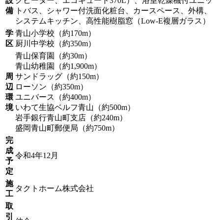
設
グヒーター、エコキュート370L）、浴室乾燥機付ユニッ
備
トバス、シャワー付洗面化粧台、カースペース、外構、
システムキッチン、高性能樹脂窓（Low-E複層ガラス）
学
青山小学校（約170m）
区
厨川中学校（約350m）
青山保育園（約30m）
青山幼稚園（約1,900m）
周
サンドラッグ（約150m）
辺
ローソン（約350m）
環
ユニバース（約400m）
境
いわて生協ベルフ青山（約500m）
岩手銀行青山町支店（約240m）
盛岡青山町郵便局（約750m）
完
成
令和4年12月
予
定
施
タクトホーム株式会社
工
取
引