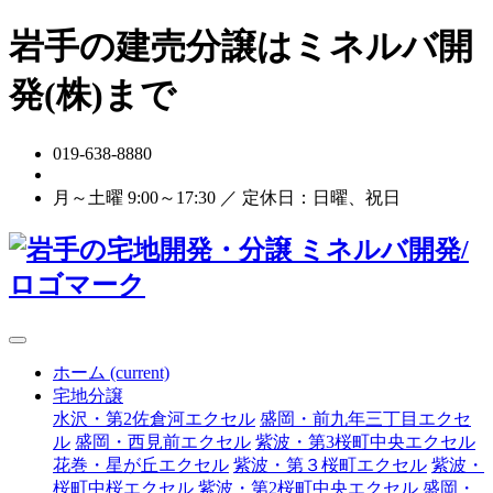
岩手の建売分譲はミネルバ開
発(株)まで
019-638-8880
お問い合わせ
月～土曜 9:00～17:30 ／ 定休日：日曜、祝日
ホーム
(current)
宅地分譲
水沢・第2佐倉河エクセル
盛岡・前九年三丁目エクセ
ル
盛岡・西見前エクセル
紫波・第3桜町中央エクセル
花巻・星が丘エクセル
紫波・第３桜町エクセル
紫波・
桜町中桜エクセル
紫波・第2桜町中央エクセル
盛岡・