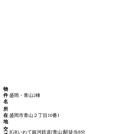
物
件
盛岡・青山2棟
名
所
在
盛岡市青山２丁目10番1
地
交
IGRいわて銀河鉄道[青山]駅徒歩8分