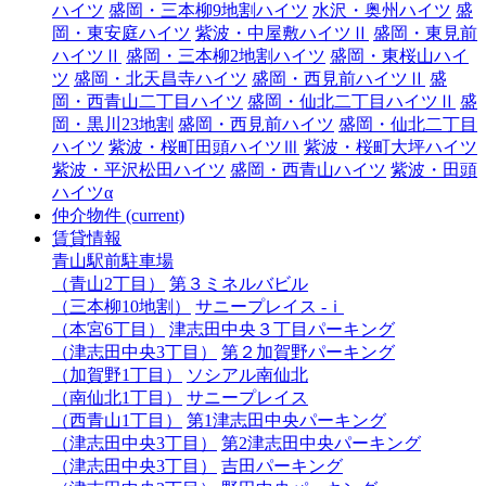
ハイツ
盛岡・三本柳9地割ハイツ
水沢・奥州ハイツ
盛
岡・東安庭ハイツ
紫波・中屋敷ハイツⅡ
盛岡・東見前
ハイツⅡ
盛岡・三本柳2地割ハイツ
盛岡・東桜山ハイ
ツ
盛岡・北天昌寺ハイツ
盛岡・西見前ハイツⅡ
盛
岡・西青山二丁目ハイツ
盛岡・仙北二丁目ハイツⅡ
盛
岡・黒川23地割
盛岡・西見前ハイツ
盛岡・仙北二丁目
ハイツ
紫波・桜町田頭ハイツⅢ
紫波・桜町大坪ハイツ
紫波・平沢松田ハイツ
盛岡・西青山ハイツ
紫波・田頭
ハイツα
仲介物件
(current)
賃貸情報
青山駅前駐車場
（青山2丁目）
第３ミネルバビル
（三本柳10地割）
サニープレイス -ｉ
（本宮6丁目）
津志田中央３丁目パーキング
（津志田中央3丁目）
第２加賀野パーキング
（加賀野1丁目）
ソシアル南仙北
（南仙北1丁目）
サニープレイス
（西青山1丁目）
第1津志田中央パーキング
（津志田中央3丁目）
第2津志田中央パーキング
（津志田中央3丁目）
吉田パーキング