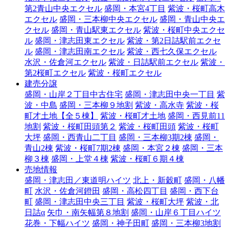
第2青山中央エクセル
盛岡・本宮4丁目
紫波・桜町高木
エクセル
盛岡・三本柳中央エクセル
盛岡・青山中央エ
クセル
盛岡・青山駅東エクセル
紫波・桜町中央エクセ
ル
盛岡・津志田東エクセル
紫波・第2日詰駅前エクセ
ル
盛岡・津志田南エクセル
紫波・西七久保エクセル
水沢・佐倉河エクセル
紫波・日詰駅前エクセル
紫波・
第2桜町エクセル
紫波・桜町エクセル
建売分譲
盛岡・山岸２丁目中古住宅
盛岡・津志田中央一丁目
紫
波・中島
盛岡・三本柳９地割
紫波・高水寺
紫波・桜
町才土地【全５棟】
紫波・桜町才土地
盛岡・西見前11
地割
紫波・桜町田頭第２
紫波・桜町田頭
紫波・桜町
大坪
盛岡・西青山二丁目
盛岡・三本柳3期2棟
盛岡・
青山2棟
紫波・桜町7期2棟
盛岡・本宮２棟
盛岡・三本
柳３棟
盛岡・上堂４棟
紫波・桜町６期４棟
売地情報
盛岡・津志田／東道明ハイツ
北上・新穀町
盛岡・八幡
町
水沢・佐倉河鐙田
盛岡・高松四丁目
盛岡・西下台
町
盛岡・津志田中央三丁目
紫波・桜町大坪
紫波・北
日詰α
矢巾・南矢幅第８地割
盛岡・山岸６丁目ハイツ
花巻・下幅ハイツ
盛岡・神子田町
盛岡・三本柳3地割