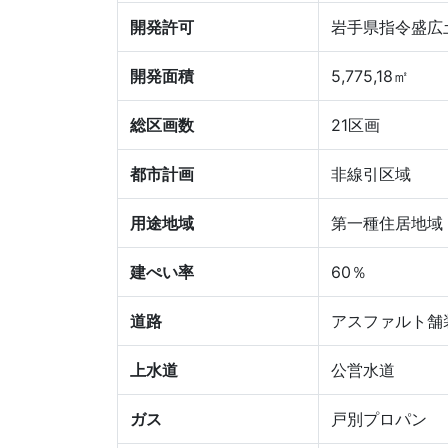
開発許可
岩手県指令盛広土
開発面積
5,775,18㎡
総区画数
21区画
都市計画
非線引区域
用途地域
第一種住居地域
建ぺい率
60％
道路
アスファルト舗
上水道
公営水道
ガス
戸別プロパン