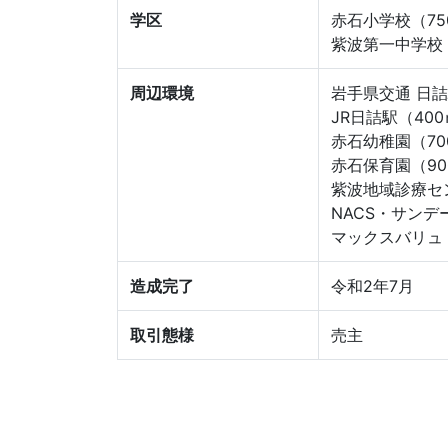
学区
赤石小学校（75
紫波第一中学校（
周辺環境
岩手県交通 日詰
JR日詰駅（40
赤石幼稚園（70
赤石保育園（90
紫波地域診療セ
NACS・サンデ
マックスバリュ（
造成完了
令和2年7月
取引態様
売主