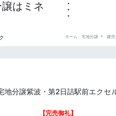
分譲はミネ
ホーム
(current)
宅地分譲
建売
宅地分譲
紫波・第2日詰駅前エクセ
【完売御礼】