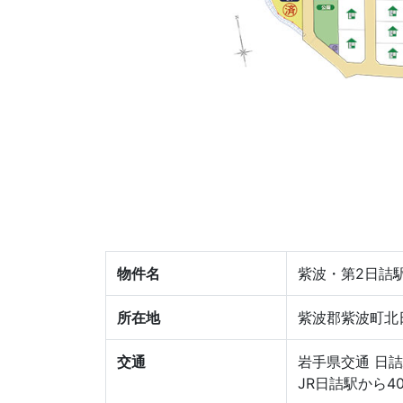
物件名
紫波・第2日詰
所在地
紫波郡紫波町北日
交通
岩手県交通 日詰
JR日詰駅から4